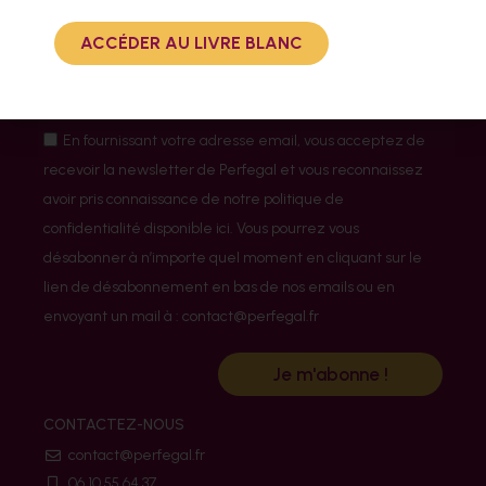
ACCÉDER AU LIVRE BLANC
En fournissant votre adresse email, vous acceptez de
recevoir la newsletter de Perfegal et vous reconnaissez
avoir pris connaissance de notre politique de
confidentialité disponible ici. Vous pourrez vous
désabonner à n’importe quel moment en cliquant sur le
lien de désabonnement en bas de nos emails ou en
envoyant un mail à : contact@perfegal.fr
Je m'abonne !
CONTACTEZ-NOUS
contact@perfegal.fr
06 10 55 64 37