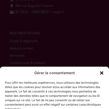
465 rue Augustin Fresnel
BP 70014 - 29801 BREST Cedex 9
NOS PRESTATIONS
Etude & diagnostic
Appui & conseil
Formation
Conférences & ateliers
Evaluation
Gérer le consentement
Pour offrir les meilleures expériences, nous utilisons des technologies
telles que les cookies pour stocker et/ou accéder aux informations des
appareils. Le fait de consentir à ces technologies nous permettra de
NOS CLIENTS
traiter des données telles que le comportement de navigation ou les ID
uniques sur ce site. Le fait de ne pas consentir ou de retirer son
Associations
consentement peut avoir un effet négatif sur certaines caractéristiques
Collectivités / Etat
et fonctions.