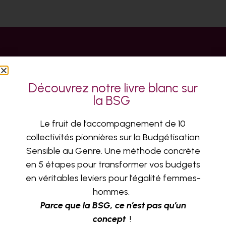
Découvrez notre livre blanc sur
la BSG
AU SERVICE DE L’ÉGALITÉ FEMMES-
Le fruit de l’accompagnement de 10
HOMMES DANS
LES ENTREPRISES ET LES TERRITOIRES
collectivités pionnières sur la Budgétisation
Sensible au Genre. Une méthode concrète
en 5 étapes pour transformer vos budgets
en véritables leviers pour l’égalité femmes-
ABONNEZ-VOUS À NOTRE NEWSLETTER
hommes.
Parce que la BSG, ce n’est pas qu’un
concept
!