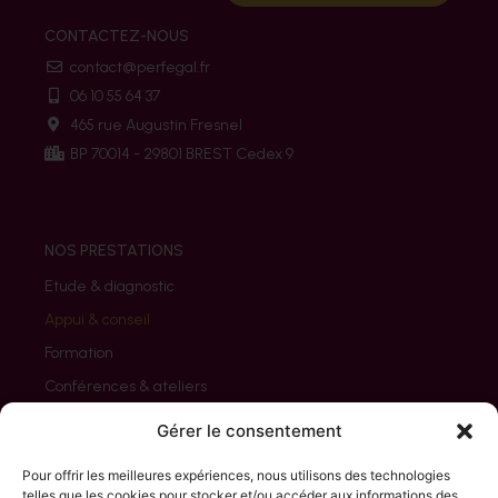
CONTACTEZ-NOUS
contact@perfegal.fr
06 10 55 64 37
465 rue Augustin Fresnel
BP 70014 - 29801 BREST Cedex 9
NOS PRESTATIONS
Etude & diagnostic
Appui & conseil
Formation
Conférences & ateliers
Evaluation
Gérer le consentement
Pour offrir les meilleures expériences, nous utilisons des technologies
telles que les cookies pour stocker et/ou accéder aux informations des