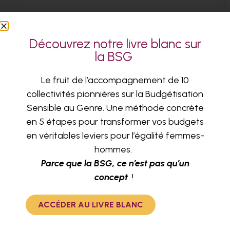
Ville de la Courneuve
Découvrez notre livre blanc sur
la BSG
Appui conseil à l’élaboration d’un diagnostic
sur l’égalité professionnelle femmes-hommes
Le fruit de l’accompagnement de 10
et d’un plan d’action dans une démarche
collectivités pionnières sur la Budgétisation
participative
Sensible au Genre. Une méthode concrète
EN SAVOIR PLUS
en 5 étapes pour transformer vos budgets
en véritables leviers pour l’égalité femmes-
hommes.
Parce que la BSG, ce n’est pas qu’un
concept
!
ACCÉDER AU LIVRE BLANC