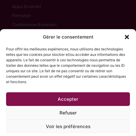
Appui & conseil
Formation
Conférences & ateliers
Evaluation
Gérer le consentement
Pour offrir les meilleures expériences, nous utilisons des technologies
telles que les cookies pour stocker et/ou accéder aux informations des
appareils. Le fait de consentir à ces technologies nous permettra de
NOS CLIENTS
traiter des données telles que le comportement de navigation ou les ID
uniques sur ce site. Le fait de ne pas consentir ou de retirer son
Associations
consentement peut avoir un effet négatif sur certaines caractéristiques
Collectivités / Etat
et fonctions.
Entreprises
Accepter
Organisations internationales & ONG
Partenaires sociaux
Refuser
Voir les préférences
2023 © Perfegal |
Mentions légales & Politique de confidentialité
I
Webdesign :
Marie Stum
I
Site web : Julien C