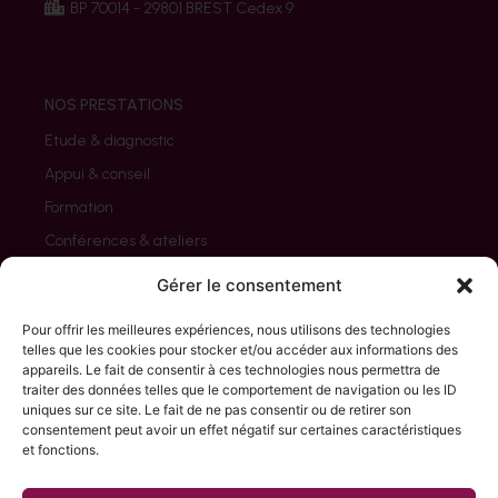
BP 70014 - 29801 BREST Cedex 9
NOS PRESTATIONS
Etude & diagnostic
Appui & conseil
Formation
Conférences & ateliers
Evaluation
Gérer le consentement
Pour offrir les meilleures expériences, nous utilisons des technologies
telles que les cookies pour stocker et/ou accéder aux informations des
appareils. Le fait de consentir à ces technologies nous permettra de
NOS CLIENTS
traiter des données telles que le comportement de navigation ou les ID
uniques sur ce site. Le fait de ne pas consentir ou de retirer son
Associations
consentement peut avoir un effet négatif sur certaines caractéristiques
Collectivités / Etat
et fonctions.
Entreprises