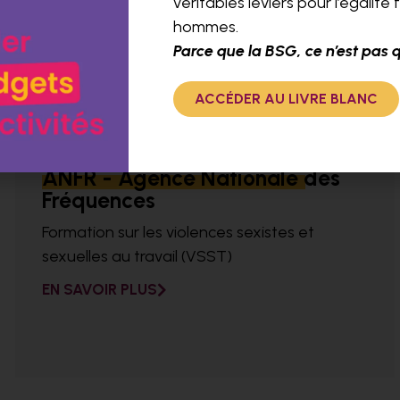
véritables leviers pour l’égalit
hommes.
Parce que la BSG, ce n’est pas 
ACCÉDER AU LIVRE BLANC
ANFR - Agence Nationale des
Fréquences
Formation sur les violences sexistes et
sexuelles au travail (VSST)
EN SAVOIR PLUS