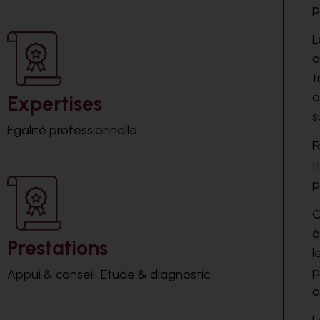
p
a
t
a
Expertises
s
Egalité professionnelle
F
r
p
C
à
Prestations
l
p
Appui & conseil
,
Etude & diagnostic
o