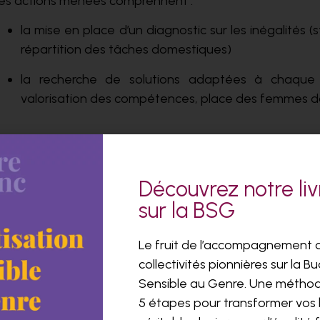
es actions menées comprennent :
la mise en place d’un diagnostic sur les inégalités 
répartition des tâches domestiques)
la recherche de solutions adaptées à chaque s
valorisation des compétences, place des femmes da
Découvrez notre liv
sur la BSG
Le fruit de l’accompagnement 
AUTRES RÉFÉRENCES
collectivités pionnières sur la B
Sensible au Genre. Une métho
5 étapes pour transformer vos