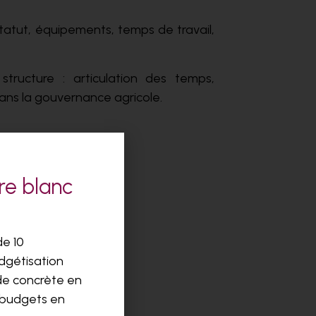
(statut, équipements, temps de travail,
tructure : articulation des temps,
ns la gouvernance agricole.
re blanc
de 10
udgétisation
de concrète en
 budgets en