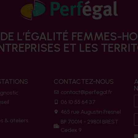
 DE L’ÉGALITÉ FEMMES-
NTREPRISES ET LES TERRI
STATIONS
CONTACTEZ-NOUS
A
contact@perfegal.fr
gnostic
seil
06 10 55 64 37
465 rue Augustin Fresnel
 & ateliers
BP 70014 - 29801 BREST
Cedex 9