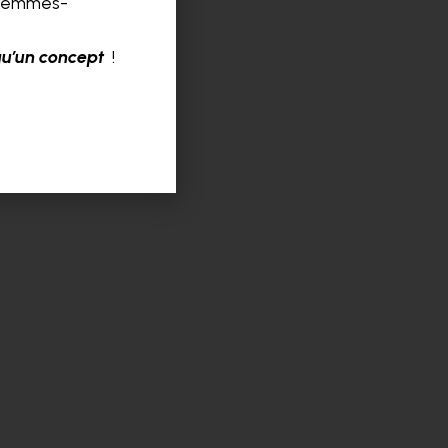
é femmes-
qu’un concept
!