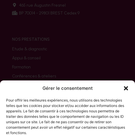
465 rue Augustin Fresnel
BP 70014 - 29801 BREST Cedex 9
NOS PRESTATIONS
Etude & diagnostic
Appui & conseil
Formation
Conférences & ateliers
Evaluation
Gérer le consentement
Pour offrir les meilleures expériences, nous utilisons des technologies
telles que les cookies pour stocker et/ou accéder aux informations des
appareils. Le fait de consentir à ces technologies nous permettra de
NOS CLIENTS
traiter des données telles que le comportement de navigation ou les ID
uniques sur ce site. Le fait de ne pas consentir ou de retirer son
Associations
consentement peut avoir un effet négatif sur certaines caractéristiques
Collectivités / Etat
et fonctions.