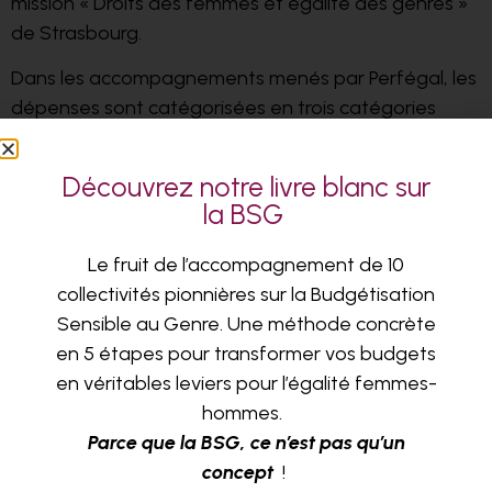
mission « Droits des femmes et égalité des genres »
de Strasbourg.
Dans les accompagnements menés par Perfégal, les
dépenses sont catégorisées en trois catégories
(sensibles au genre, dédiées au genre ou neutre du
point de vue du genre).
« Au départ, nous travaillons
Découvrez notre livre blanc sur
sur les finances, combien est dépensé, où va telle
la BSG
ligne budgétaire. Mais en réalité la BIE permet
d’interroger la pertinence et l’efficacité des
Le fruit de l’accompagnement de 10
politiques publiques. Il s’agit bien d’un outil
collectivités pionnières sur la Budgétisation
d’évaluation des politiques publiques et d’ aide à la
Sensible au Genre. Une méthode concrète
décision », souligne Isabelle Guéguen.
en 5 étapes pour transformer vos budgets
en véritables leviers pour l’égalité femmes-
Aujourd’hui, 70% des projets de coopération
hommes.
internationale, financés par la France, se doivent
Parce que la BSG, ce n’est pas qu’un
d’intégrer l’égalité femmes-hommes. À quand une
concept
!
application au budget national ?