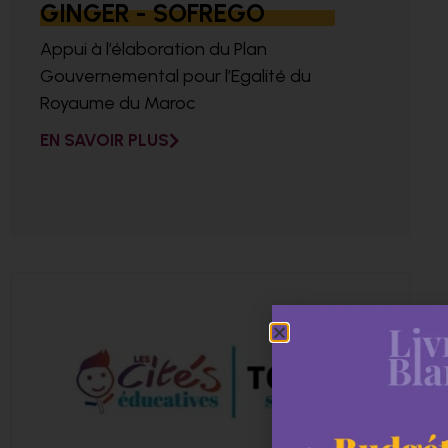
GINGER - SOFREGO
Appui à l’élaboration du Plan
Gouvernemental pour l’Egalité du
Royaume du Maroc
EN SAVOIR PLUS