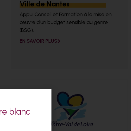
Ville de Nantes
Appui Conseil et Formation à la mise en
œuvre d’un budget sensible au genre
(BSG).
EN SAVOIR PLUS
re blanc