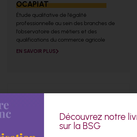
OCAPIAT
Étude qualitative de l’égalité
professionnelle au sein des branches de
l’observatoire des métiers et des
qualifications du commerce agricole
EN SAVOIR PLUS
Découvrez notre liv
sur la BSG