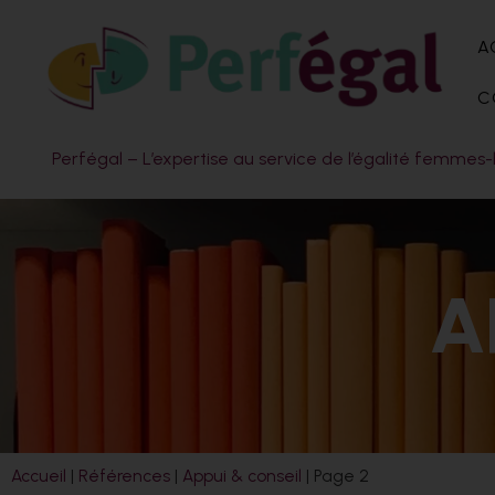
A
C
Perfégal – L’expertise au service de l’égalité femm
A
Accueil
|
Références
|
Appui & conseil
|
Page 2