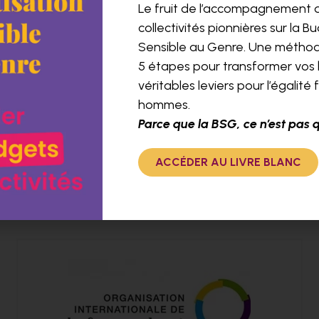
Le fruit de l’accompagnement 
collectivités pionnières sur la B
Conseil Régional Île-de-
Sensible au Genre. Une métho
France
5 étapes pour transformer vos
Appui-conseil à la candidature au label
véritables leviers pour l’égalit
Egalité Professionnelle entre les femmes
hommes.
et les hommes.
Parce que la BSG, ce n’est pas 
EN SAVOIR PLUS
ACCÉDER AU LIVRE BLANC