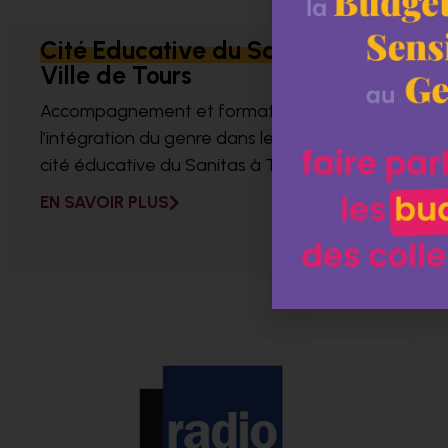
Cité Educative du Sanitas,
Ville de Tours
Accompagnement et formation pour
l’intégration du genre dans le projet de
cité éducative du Sanitas à Tours.
EN SAVOIR PLUS