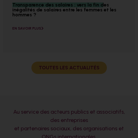
Transparence des salaires : vers la fin des
inégalités de salaires entre les femmes et les
hommes ?
EN SAVOIR PLUS
TOUTES LES ACTUALITÉS
Au service des acteurs publics et associatifs,
des entreprises
et partenaires sociaux, des organisations et
ONGs internationales.