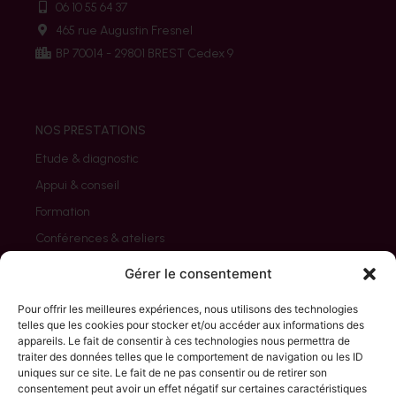
06 10 55 64 37
465 rue Augustin Fresnel
BP 70014 - 29801 BREST Cedex 9
NOS PRESTATIONS
Etude & diagnostic
Appui & conseil
Formation
Conférences & ateliers
Evaluation
Gérer le consentement
Pour offrir les meilleures expériences, nous utilisons des technologies
telles que les cookies pour stocker et/ou accéder aux informations des
appareils. Le fait de consentir à ces technologies nous permettra de
NOS CLIENTS
traiter des données telles que le comportement de navigation ou les ID
uniques sur ce site. Le fait de ne pas consentir ou de retirer son
Associations
consentement peut avoir un effet négatif sur certaines caractéristiques