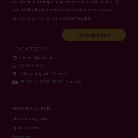
désabonner à n’importe quel moment en cliquant sur le
lien de désabonnement en bas de nos emails ou en
envoyant un mail à : contact@perfegal.fr
Je m'abonne !
CONTACTEZ-NOUS
contact@perfegal.fr
06 10 55 64 37
465 rue Augustin Fresnel
BP 70014 - 29801 BREST Cedex 9
NOS PRESTATIONS
Etude & diagnostic
Appui & conseil
Formation