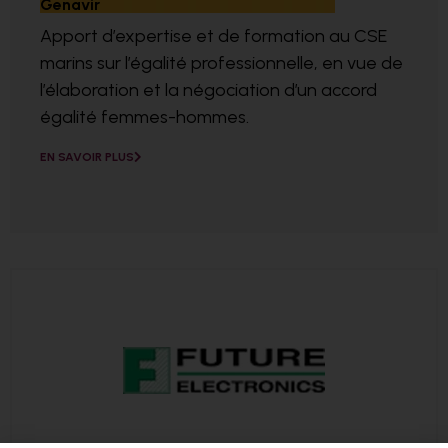
Genavir
Apport d’expertise et de formation au CSE
marins sur l’égalité professionnelle, en vue de
l’élaboration et la négociation d’un accord
égalité femmes-hommes.
EN SAVOIR PLUS